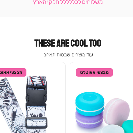
משלוחים לכללללל חלקי הארץ
-
עמוד
קטגוריה
(9)
THESE ARE COOL TOO
עוד מוצרים שבטוח תאהבו
מבצעי אאוטלט
מבצעי אאוט