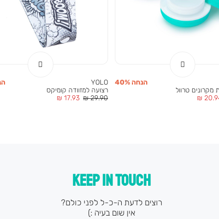
הנחה 40%
YOLO
הנח
מקרונים טרוול
רצועה למזוודה קומיקס
יר
מחיר
מחיר
17.93 ₪
29.90 ₪
20.94
צר
רגיל
מוצר
KEEP IN TOUCH
רוצים לדעת ה-כ-ל לפני כולם?
אין שום בעיה :)