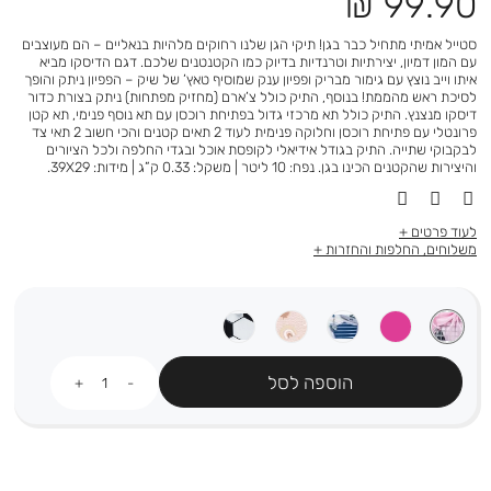
מחיר
99.90 ₪
מוצר
סטייל אמיתי מתחיל כבר בגן! תיקי הגן שלנו רחוקים מלהיות בנאליים – הם מעוצבים
עם המון דמיון, יצירתיות וטרנדיות בדיוק כמו הקטנטנים שלכם. דגם הדיסקו מביא
איתו וייב נוצץ עם גימור מבריק ופפיון ענק שמוסיף טאץ’ של שיק – הפפיון ניתק והופך
לסיכת ראש מהממת! בנוסף, התיק כולל צ’ארם (מחזיק מפתחות) ניתק בצורת כדור
דיסקו מנצנץ. התיק כולל תא מרכזי גדול בפתיחת רוכסן עם תא נוסף פנימי, תא קטן
פרונטלי עם פתיחת רוכסן וחלוקה פנימית לעוד 2 תאים קטנים והכי חשוב 2 תאי צד
לבקבוקי שתייה. התיק בגודל אידיאלי לקופסת אוכל ובגדי החלפה ולכל הציורים
והיצירות שהקטנים הכינו בגן. נפח: 10 ליטר | משקל: 0.33 ק”ג | מידות: 39X29.
לעוד פרטים
משלוחים, החלפות והחזרות
כמות
הוספה לסל