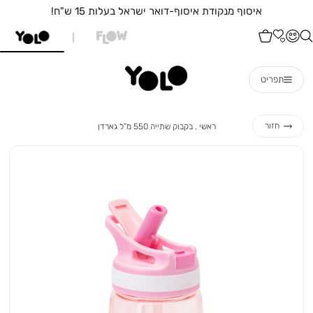
איסוף מנקודת איסוף-דואר ישראל בעלות 15 ש"ח!
תפריט
ראשי
בקבוק
חזור
ראשי
בקבוק שתייה 550 מ”ל גארדן
שתייה
550
מ”ל
גארדן