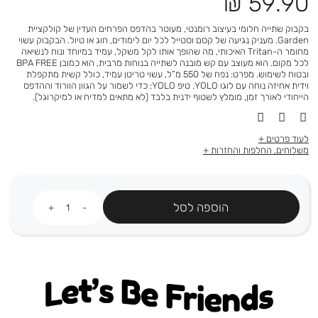
מחיר
59.90 ₪
מוצר
בקבוק שתייה חלומי בעיצוב רומנטי, מעוטר בהדפס הפרחים העדין של קולקציית
Garden. מעניק נגיעה של קסם וסטייל לכל יום לימודים, חוג או טיול. הבקבוק עשוי
מחומר ה-Tritan האיכותי, מה שהופך אותו לקל משקל, עמיד במיוחד ונוח לנשיאה
לכל מקום. הוא מעוצב עם קש מובנה לשתייה בנוחות מרבית, הוא כמובן BPA FREE
ובטוח לשימוש. מפרט: נפח של 550 מ”ל, עשוי טריטן עמיד, כולל קשית מתקפלת
וידית אחיזה נוחה עם לוגו YOLO. טיפ YOLO: כדי לשמור על הגוון הוורוד וההדפס
הייחודי לאורך זמן, מומלץ לשטוף ידנית בלבד (לא מתאים למדיח או למיקרוגל).
לעוד פרטים
משלוחים, החלפות והחזרות
כמות
הוספה לסל
Let's be friends