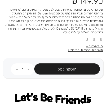
מחיר
149.90 ₪
מוצר
תיק טרולי קסום , שמוסיף נגיעה של קסם לכל נסיעה, חוג או טיול סופ”ש. מעוטר
בהדפס הפרחים העדין והחולמני של קולקציית Garden, זהו תיק הגן המושלם
לקטנטנים שרוצים להתחיל להתגלגל בסטייל ובכיף. בלי לסחוב על הגב – פשוט
שולפים את הידית, יוצאים לדרך ונהנים מהשראה בכל צעד. התיק כולל תא מרכזי
מרווח, תא קדמי קטן לשמירה על סודות או חפצים חשובים, ותליון ורד מתוק שמשלים
את הלוק. מידות: 11*27*36 ס”מ נפח: 10 ליטר. כולל גלגלים עמידים, ידית נשיאה
וידית טרולי נשלפת עם לוגו YOLO.
לעוד פרטים
משלוחים, החלפות והחזרות
כמות
הוספה לסל
Let's be friends