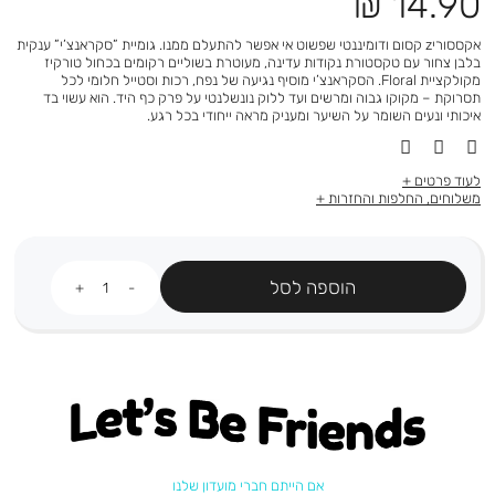
מחיר
14.90 ₪
מוצר
אקססוריz קסום ודומיננטי שפשוט אי אפשר להתעלם ממנו. גומיית ”סקראנצ’י” ענקית
בלבן צחור עם טקסטורת נקודות עדינה, מעוטרת בשוליים רקומים בכחול טורקיז
מקולקציית Floral. הסקראנצ’י מוסיף נגיעה של נפח, רכות וסטייל חלומי לכל
תסרוקת – מקוקו גבוה ומרשים ועד ללוק נונשלנטי על פרק כף היד. הוא עשוי בד
איכותי ונעים השומר על השיער ומעניק מראה ייחודי בכל רגע.
לעוד פרטים
משלוחים, החלפות והחזרות
כמות
הוספה לסל
Let's be friends
אם הייתם חברי מועדון שלנו