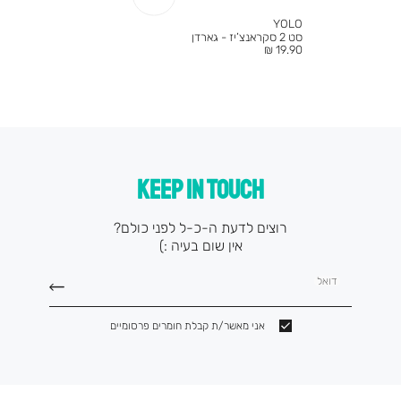
YOLO
סט 2 סקראנצ’יז - גארדן
מחיר
19.90 ₪
מוצר
KEEP IN TOUCH
רוצים לדעת ה-כ-ל לפני כולם?
אין שום בעיה :)
דואל
אני מאשר/ת קבלת חומרים פרסומיים