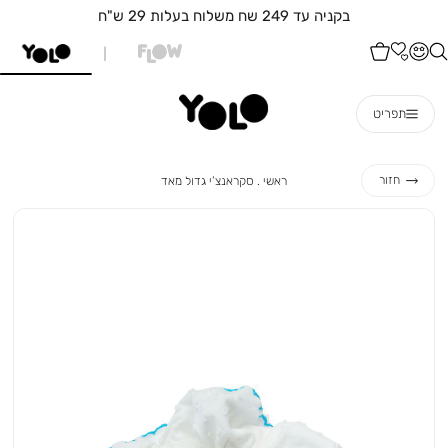
בקניה עד 249 שח משלוח בעלות 29 ש"ח
תפריט
ראשי
סקראנצ’י
חזור
ראשי
סקראנצ’י גדול מאד
גדול
מאד