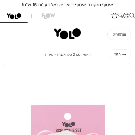
איסוף מנקודת איסוף-דואר ישראל בעלות 15 ש"ח!
תפריט
ראשי
סט
חזור
ראשי
סט 2 סקראנצ’יז - גארדן
2
סקראנצ’יז
-
גארדן