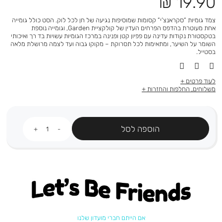
מחיר
19.90 ₪
מוצר
צמד גומיות ”סקראנצ’י” קסומות שמוסיפות נגיעה של חן לכל לוק. הסט כולל גומייה
אחת מעוטרת בהדפס הפרחים העדין של קולקציית Garden, וגומייה נוספת
בטקסטורת נקודות עדינה עם פפיון קטן ופנינה במרכז הגומיות עשויות בד רך ואיכותי
השומר על השיער, ומתאימות לכל תסרוקת – מקוקו גבוה ועד לצמה מרושלת מלאה
בסטייל.
לעוד פרטים
משלוחים, החלפות והחזרות
כמות
הוספה לסל
Let's be friends
אם הייתם חברי מועדון שלנו