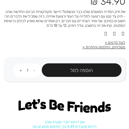
מחיר
34.90 ₪
מוצר
את תיק המדיה המושלם שלנו כבר פגשתם? היישר מקולקציית הג’ינס החדשה שלנו
- תיק צד קטן עם רצועה לתלייה על הגוף ורצועת אחיזה, כזה שמכיל את הדברים הכי
חשובים בסיבוב של אחר הצהריים עם חברים. רק אומרים שהוא מופיע לכולם ברשימת
המתנות, קחו את זה בחשבון. גודל התיק: 12 על 18 ס”מ
לעוד פרטים
משלוחים, החלפות והחזרות
כמות
הוספה לסל
Let's be friends
אם הייתם חברי מועדון שלנו
הייתם מקבלים 3.49 נק' למימוש ממש עכשיו