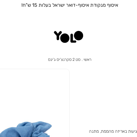
איסוף מנקודת איסוף-דואר ישראל בעלות 15 ש"ח!
ראשי
סט
ראשי
סט 2 סקרנצ’יס ג’ינס
2
סקרנצ’יס
ג’ינס
מגיעות באריזה מהממת, מתנה