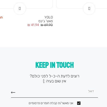
YOLO
הנח
פאוץ’ ג’ינס
מחיר
מחיר
41.94 ₪
69.90 ₪
רגיל
מוצר
KEEP IN TOUCH
רוצים לדעת ה-כ-ל לפני כולם?
אין שום בעיה :)
דואל
אני מאשר/ת קבלת חומרים פרסומיים