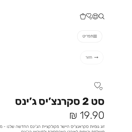
תפריט
חזור
סט 2 סקרנצ’יס ג’ינס
מחיר
19.90 ₪
מוצר
זוג גומיות סקראנצ'יס היישר מקולקציית הג’ינס החדשה שלנו - 
מושלמת וכייפית לאוהבי האקססוריז ולמעריצי הג’ינס