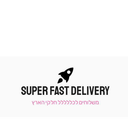
SUPER FAST DELIVERY
|
תומכי
מכירה
משלוחים לכללללל חלקי הארץ
-
עמוד
קטגוריה
(9)