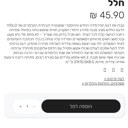
חלל
מחיר
45.90 ₪
מוצר
קבלו את דגם הפירמידה החדש וההיסטרי שמצטרף לנבחרת הקלמרים של YOLO!
הדגם החדש מציג מבנה מדורג וייחודי המעניק חוויית שימוש נוחה במיוחד ופתיחה
רחבה לגישה קלה לכל הציוד. הוא מכיל בדיוק מה שצריך – לא פחות מדי ולא מעט,
ובנוי משני תאים מרווחים המאפשרים הפרדה קלה ונוחה בין כלי הכתיבה היומיומיים
לציוד המשלים, יחד עם רצועת נשיאה צדדית לשליפה מהירה מהתיק. דגם גרפיטי
חלל לוקח אתכם לעולם שכולו אקשן וסטייל עם הדפס אלמנטים מהחלל וגרפיטי.
הקלמר המושלם למי שרוצה להתחיל את שנת הלימודים עם הכי הרבה נוכחות,
אנרגיה ואופי שיש! מבנה: 2 תאי אחסון נפרדים עם סגירת רוכסן, פתיחה רחבה ורצועת
אחיזה צדדית. מידות: 21X10.5X8.5 ס””מ.
לעוד פרטים
משלוחים, החלפות והחזרות
כמות
הוספה לסל