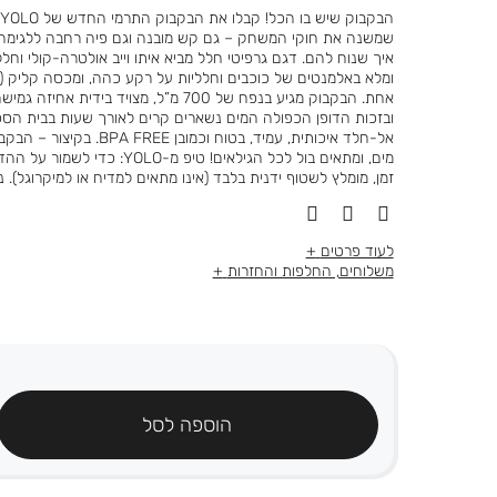
מוצר
שמשנה את חוקי המשחק – גם קש מובנה וגם פיה רחבה ללגימה, 
איך שנוח להם. דגם גרפיטי חלל מביא איתו וייב אולטרה-קולי וחלל
אחת. הבקבוק מגיע בנפח של 700 מ”ל, מצויד בי
ובזכות הדופן הכפולה המים נשארים קרים לאורך שעות בבית הספר,
אל-חלד איכותית, עמיד, בטוח וכמ
מים, ומתאים בול לכל הגילאים! טיפ מ
זמן, מומלץ לשטוף ידנית בלבד (אינו מתאים למדיח או למיקרוגל). נפח: 700
לעוד פרטים
משלוחים, החלפות והחזרות
הוספה לסל