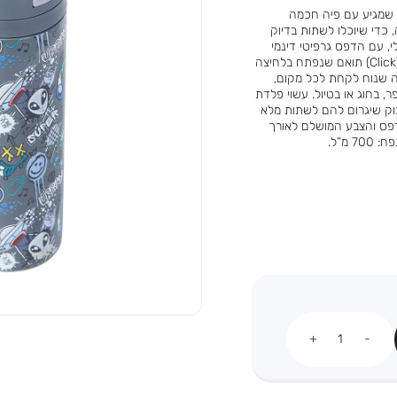
הבקבוק שיש בו הכל! קבלו את הבקבוק התרמי החדש של YOLO שמגיע עם פיה חכמה
כדי שיוכלו לשתות בדיוק
י, עם הדפס גרפיטי דינמי
ומלא באלמנטים של כוכבים וחלליות על רקע כהה, ומכסה קליק (Click) תואם שנפתח בלחיצה
דית אחיזה גמישה שנוח לקחת לכל מקום,
 בחוג או בטיול. עשוי פלדת
ובן BPA FREE. בקיצור – הבקבוק שיגרום להם לשתות מלא
-YOLO: כדי לשמור על ההדפס והצבע המושלם לאורך
 מ”ל.
כמות