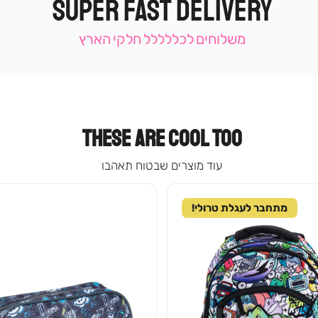
SUPER FAST DELIVERY
|
תומכי
מכירה
משלוחים לכללללל חלקי הארץ
-
עמוד
קטגוריה
(9)
THESE ARE COOL TOO
עוד מוצרים שבטוח תאהבו
מתחבר לעגלת טרולי!