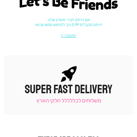
Let's be friends
אם הייתם חברי מועדון שלנו
הייתם מקבלים 5.99 נק' למימוש ממש עכשיו
התחברו
SUPER FAST DELIVERY
|
תומכי
מכירה
משלוחים לכללללל חלקי הארץ
-
עמוד
קטגוריה
(9)