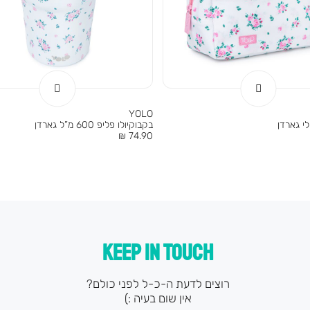
YOLO
י גארדן
בקבוקיולו פליפ 600 מ”ל גארדן
מחיר
74.90 ₪
מוצר
KEEP IN TOUCH
רוצים לדעת ה-כ-ל לפני כולם?
אין שום בעיה :)