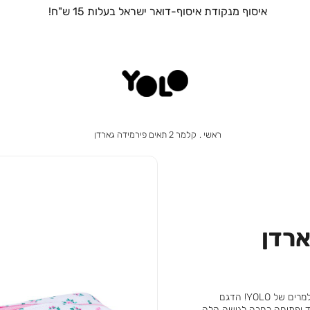
איסוף מנקודת איסוף-דואר ישראל בעלות 15 ש"ח!
ראשי
קלמר
ראשי
קלמר 2 תאים פירמידה גארדן
2
תאים
פירמידה
גארדן
קבלו את דגם הפירמידה החדש וההיסטרי שמצטרף לנבחרת הקלמרים של YOLO! הדגם
וחד ופתיחה רחבה לגישה קלה