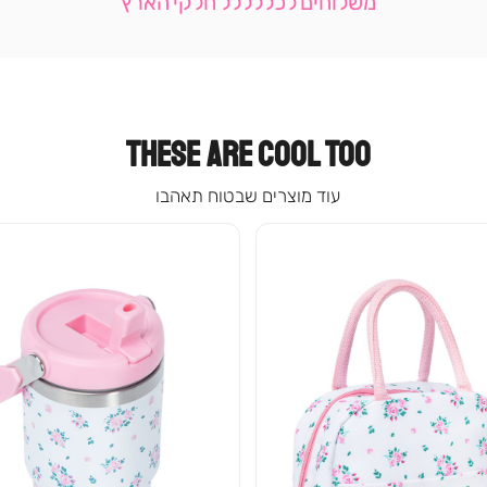
משלוחים לכללללל חלקי הארץ
-
עמוד
קטגוריה
(9)
THESE ARE COOL TOO
עוד מוצרים שבטוח תאהבו