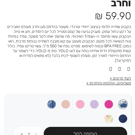
וחרב
מחיר
59.90 ₪
מוצר
בקבוק שתייה חלומי בעיצוב ייחודי וטרנדי, מעוטר בהדפס מגן וחרב מעולם האבירים
על רקע כחול עמוק. מעניק נגיעה של קסם וסטייל לכל יום לימודים, חוג או טיול.
הבקבוק עשוי מחומר ה-Tritan האיכותי, מה שהופך אותו לקל משקל, עמיד במיוחד
ונוח לנשיאה לכל מקום. הבקבוק מעוצב עם קש מובנה לשתייה בנוחות מרבית, הוא
כמובן BPA FREE ובטוח לשימוש. מפרט: נפח של 550 מ”ל, עשוי טריטן עמיד, כולל
קשית מתקפלת וידית אחיזה נוחה עם לוגו YOLO. טיפ מ-YOLO: כדי לשמור על
ההדפס הייחודי לאורך זמן, מומלץ לשטוף ידנית בלבד (לא מתאים למדיח או
למיקרוגל).
לעוד פרטים
משלוחים, החלפות והחזרות
כמות
הוספה לסל