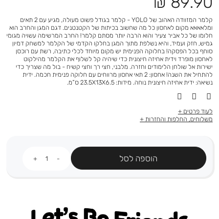
מחיר
89.90 ₪
מוצר
קלמר המזוודה האהוב של YOLO - קלמר בגודל פשוט מעולה, מגיע עם 2 תאים
ומלאאאא מקום לאחסון כל מה שחשוב בכיתות של הקטנטנים. דגם המגן והחרב הוא
חלומו של כל אביר צעיר והוא הרבה יותר מסתם קלמר! החרב המרשימה עשויה מגומי
גמיש, חזק ועמיד, והיא נשלפת מתוך המגן בחלקו הקדמי של הקלמר למשחק דמיון
סוחף בכל הפסקה! בחלוקה הפנימית יש מקום מיוחד לכלי כתיבה, רשת עם רוכסן
לאחסון מופרד וידית אחיזה חיצונית כדי שיהיה קל לשלוף את הקלמר מהילקוט
ישירות אל שולחן הלימודים וחזרה. מלבני, חצי רך וחצי קשיח - בול מה שצריך כדי
להתחיל את השנה! אחסון: 2 תאי אחסון מרווחים עם חלוקה פנימית חכמה. ידית
נשיאה: ידית אחיזה חיצונית נוחה. מידות: 23.5X13X6.5 ס”מ.
לעוד פרטים
משלוחים, החלפות והחזרות
כמות
הוספה לסל
Let's be friends