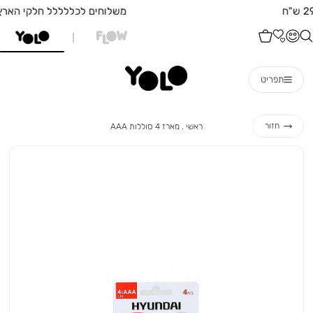
משלוחים לכללללל חלקי הארץ!!!
תפריט
ראשי
מארז
חזור
ראשי
מארז 4 סוללות AAA
4
סוללות
AAA