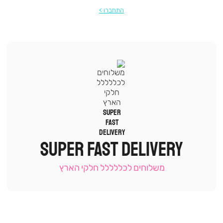
התחברו
|
תומכי
מכירה
SUPER FAST DELIVERY
-
עמוד
קטגוריה
משלוחים לכללללל חלקי הארץ
(9)