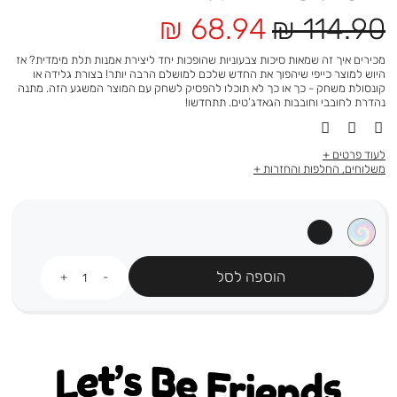
מחיר
מחיר
68.94 ₪
114.90 ₪
רגיל
מוצר
מכירים איך זה שמאות סיכות צבעוניות שהופכות יחד ליצירת אמנות תלת מימדית? אז
היוש למוצר כייפי שיהפוך את החדש שלכם למושלם הרבה יותר! בצורת גלידה או
קונסולת משחק - כך או כך לא תוכלו להפסיק לשחק עם המוצר המשגע הזה. מתנה
נהדרת לחובבי וחובבות הגאדג’טים. תתחדשו!
לעוד פרטים
משלוחים, החלפות והחזרות
כמות
הוספה לסל
Let's be friends