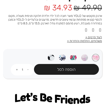
מחיר
מחיר
34.93 ₪
49.90 ₪
רגיל
מוצר
ארנק סקוטש של YOLO מוצר חובה לכל ילד וילדה! חלוקה פנימית מעולה, מקום
לכסף קטן או מפתחות עכשיו עיצובים חדשים, מרעננים ובלעדיים ל-YOLO וכמובן
במהדורה מוגבלת, רעיון מהמם למתנה! גודל הארנק: 13.5 ס”מ, 8.5 ס”מ
לעוד פרטים
משלוחים, החלפות והחזרות
כמות
הוספה לסל
Let's be friends