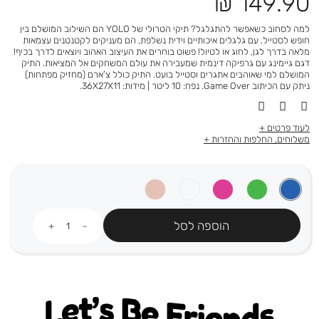
מחיר
149.90 ₪
מוצר
למה לסחוב כשאפשר להתגלגל? תיקי הטרולי של YOLO הם השילוב המושלם בין
חופש לסטייל. עם גלגלים איכותיים וידית נשלפת, הם מעניקים לקטנטנים עצמאות
מלאה בדרך לגן, לחוג או לטיול! פשוט בוחרים את העיצוב האהוב ויוצאים לדרך בכיף!
דגם גיימינג עם גרפיקה דינמית שמעבירה את עולם המשחקים אל המציאות. התיק
המושלם למי שאוהבים אתגרים וסטייל בועט. התיק כולל צ’ארם (מחזיק מפתחות)
ניתק עם הכיתוב Game Over. נפח: 10 ליטר | מידות: 36X27X11.
לעוד פרטים
משלוחים, החלפות והחזרות
כמות
הוספה לסל
Let's be friends