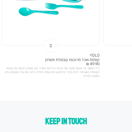
YOLO
קופסת אוכל מרובעת קונסולת משחק
מחיר
49.90 ₪
מוצר
כדי לשמור על איטום מיטבי ועל איכות ההדפס לאורך זמן, מומלץ לנקות את מכסה
הקופסה בשטיפה ידנית בלבד ולהימנע מהכנסתו למדיח כלים. את גוף הקופסא ניתן
לשטוף במדיח
KEEP IN TOUCH