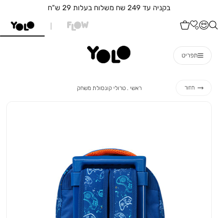
משלוחים לכל
תפריט
ראשי
טרולי
חזור
ראשי
טרולי קונסולת משחק
קונסולת
משחק