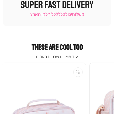
SUPER FAST DELIVERY
|
תומכי
מכירה
משלוחים לכללללל חלקי הארץ
-
עמוד
קטגוריה
(9)
THESE ARE COOL TOO
עוד מוצרים שבטוח תאהבו