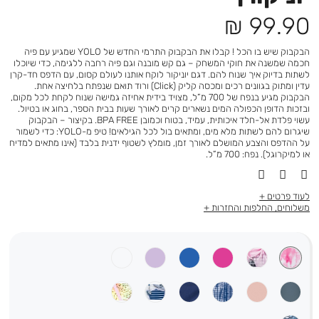
מחיר
99.90 ₪
מוצר
הבקבוק שיש בו הכל ! קבלו את הבקבוק התרמי החדש של YOLO שמגיע עם פיה
חכמה שמשנה את חוקי המשחק – גם קש מובנה וגם פיה רחבה ללגימה, כדי שיוכלו
לשתות בדיוק איך שנוח להם. דגם יוניקור לוקח אותנו לעולם קסום, עם הדפס חד-קרן
עדין ומתוק בגוונים רכים ומכסה קליק (Click) ורוד תואם שנפתח בלחיצה אחת.
הבקבוק מגיע בנפח של 700 מ”ל, מצויד בידית אחיזה גמישה שנוח לקחת לכל מקום,
ובזכות הדופן הכפולה המים נשארים קרים לאורך שעות בבית הספר, בחוג או בטיול.
עשוי פלדת אל-חלד איכותית, עמיד, בטוח וכמובן BPA FREE. בקיצור – הבקבוק
שיגרום להם לשתות מלא מים, ומתאים בול לכל הגילאים! טיפ מ-YOLO: כדי לשמור
על ההדפס והצבע המושלם לאורך זמן, מומלץ לשטוף ידנית בלבד (אינו מתאים למדיח
או למיקרוגל). נפח: 700 מ”ל.
לעוד פרטים
משלוחים, החלפות והחזרות