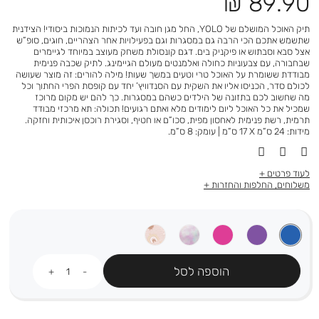
מחיר
89.90 ₪
מוצר
תיק האוכל המושלם של YOLO, החל מגן חובה ועד לכיתות הנמוכות ביסודי! הצידנית
שתשמש אתכם הכי הרבה גם במסגרות וגם בפעילויות אחר הצהריים, חוגים, סופ”ש
אצל סבא וסבתוש או פיקניק בים. דגם קונסולת משחק מעוצב במיוחד לגיימרים
שבחבורה, עם צבעוניות כחולה ואלמנטים מעולם הגיימינג. לתיק שכבה פנימית
מבודדת ששומרת על האוכל טרי וטעים במשך שעות! מילה להורים: זה מוצר שעושה
לכולם סדר, הכניסו אליו את השקית עם הסנדוויץ’ יחד עם קופסת הפרי החתוך וכל
מה שחשוב לכם בתזונה של הילדים כשהם במסגרות. כך להם יש מקום מרוכז
שמכיל את כל האוכל ליום לימודים מלא ואתם רגועים! תכולה: תא מרכזי מבודד
תרמית, רשת פנימית לאחסון מפית, סכו”ם או חטיף, וסגירת רוכסן איכותית וחזקה.
מידות: 24 ס”מ X ‏17 ס”מ | עומק: 8 ס”מ.
לעוד פרטים
משלוחים, החלפות והחזרות
כמות
הוספה לסל