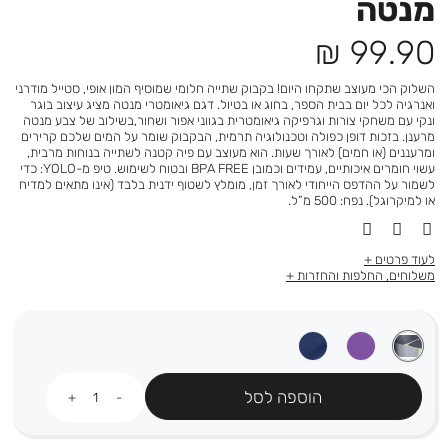
מנטה
מחיר
99.90 ₪
מוצר
השלוק הכי מעוצב שתקחו היום! בקבוק שתייה חלומי שמוסיף המון אופי, סטייל מודרני
ואנרגיה לכל יום בבית הספר, בחוג או בטיול. דגם גיאומטרי מנטה מציג עיצוב בוגר
ונקי עם משחקי צורות וגרפיקה גיאומטרית בגווני אפור ושחור,בשילוב של צבע מנטה
מרענן. בזכות דופן כפולה וטכנולוגיה תרמית, הבקבוק שומר על המים שלכם קרירים
ומרעננים (או חמים) לאורך שעות. הוא מעוצב עם פיה קטנה לשתייה בנוחות מרבית,
עשוי חומרים איכותיים, עמידים וכמובן BPA FREE ובטוח לשימוש. טיפ מ-YOLO: כדי
לשמור על ההדפס הייחודי לאורך זמן, מומלץ לשטוף ידנית בלבד (אינו מתאים למדיח
או למיקרוגל). נפח: 500 מ”ל.
לעוד פרטים
משלוחים, החלפות והחזרות
כמות
הוספה לסל