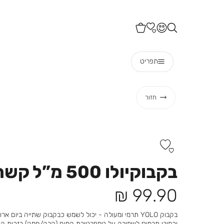
תפריט
חזור
בקבוקיולו 500 מ”ל קשת טאי דאי
מחיר
99.90 ₪
מוצר
בקבוק YOLO תרמי ומעולה - יכול לשמש כבקבוק שתייה ביום 
וכמובן תרמוס לשמירה על טמפרטורת המים (קרה/חמה) בזכות הד