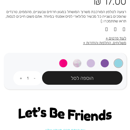
מחיר
17.00 ₪
מוצר
רצועה לטלפון המורכבת משרוך המושחל במגוון חרוזים צבעוניים, מהממים, טרנדים
שהופכים בשנייה כל מכשיר סלולארי לפיס אופנתי במיוחד. אתם פשוט חייבים לנסות,
תראו שתתמכרו :)
לעוד פרטים
משלוחים, החלפות והחזרות
כמות
הוספה לסל
Let's be friends