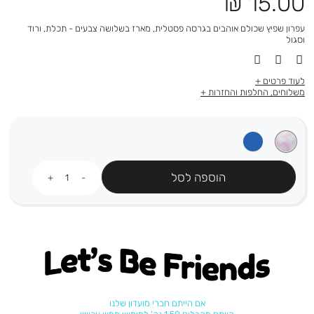
מחיר
15.00 ₪
מוצר
עפרון שפיץ שכולם אוהבים בגרסה פסטלית, מארז בשלושה צבעים - תכלת, ורוד
וסגול
לעוד פרטים
משלוחים, החלפות והחזרות
כמות
הוספה לסל
Let's be friends
אם הייתם חברי מועדון שלנו