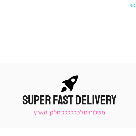
SUPER FAST DELIVERY
|
תומכי
מכירה
משלוחים לכללללל חלקי הארץ
-
עמוד
קטגוריה
(9)