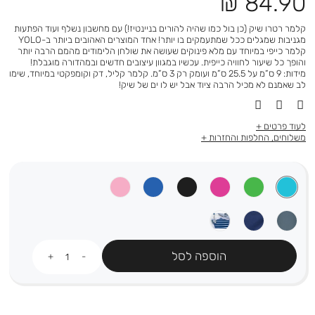
מחיר
84.90 ₪
מוצר
קלמר רטרו שיק (כן בול כמו שהיה להורים בניינטיז!) עם מחשבון נשלף ועוד הפתעות
מגניבות שמגלים ככל שמתעמקים בו יותר! אחד המוצרים האהובים ביותר ב-YOLO
קלמר כייפי במיוחד עם מלא פינוקים שעושה את שולחן הלימודים מהמם הרבה יותר
והופך כל שיעור לחוויה כייפית. עכשיו במגוון עיצובים חדשים ובמהדורה מוגבלת!
מידות: 9 ס”מ על 25.5 ס”מ ועומק רק 3 ס”מ. קלמר קליל, דק וקומפקטי במיוחד, שימו
לב שאמנם לא מכיל הרבה ציוד אבל יש לו ים של שיק!
לעוד פרטים
משלוחים, החלפות והחזרות
כמות
הוספה לסל