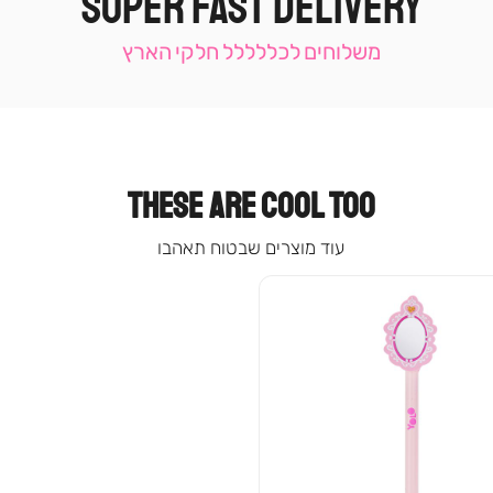
SUPER FAST DELIVERY
תומכי
מכירה
משלוחים לכללללל חלקי הארץ
-
עמוד
קטגוריה
(9)
THESE ARE COOL TOO
עוד מוצרים שבטוח תאהבו