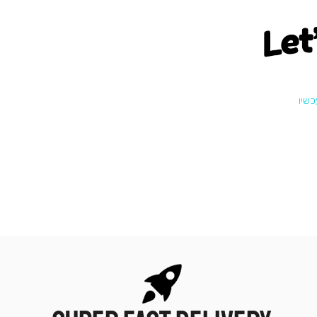
Let
|