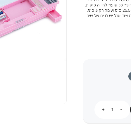
ך כל שיעור לחוויה כייפית.
עכשיו במגוון עיצובים חדשים ובמהדורה מוגבלת! מידות: 9 ס”מ על 25.5 ס”מ ועומק רק 3 ס”מ.
ציוד אבל יש לו ים של שיק!
כמות