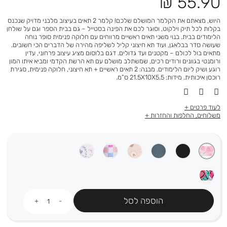
מחיר
55.90 ₪
מוצר
היוש, מצאתם את הקלמר המושלם שלכם! קלמר 2 תאים בעיצוב מלבני מדויק שנכנס
בקלות לכל תיק וילקוט, וסוגר לכם את הפינה בסטייל – גם בבית הספר וגם על שולחן
הלימודים בבית. בנוי משני תאים ראשיים מרווחים עם חלוקה פנימית סופר נוחה
שעושה סדר בבלאגן, ועוד תא חיצוני קליל לשליפה מהירה של הדברים הכי חשובים.
מתאים בול לכולם – מקטנים ועד גדולים. דגם בלוסום מציג עיצוב פרחוני, עדין
ורומנטי בגוונים ורודים רכים, שמשתלב מושלם עם תא הרשת הקדמי ומביא איתו המון
רוגע ושיק ליום הלימודים. מבנה: 2 תאים ראשיים + תא חיצוני, חלוקה פנימית, סגירת
רוכסן איכותית. מידות: 21.5X10X5.5 ס”מ.
לעוד פרטים
משלוחים, החלפות והחזרות
כמות
הוספה לסל