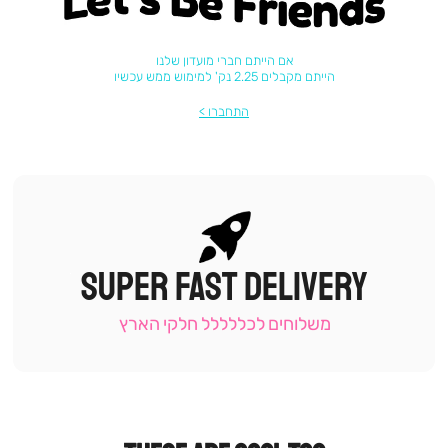
Let's be friends
אם הייתם חברי מועדון שלנו
הייתם מקבלים 2.25 נק' למימוש ממש עכשיו
התחברו
SUPER FAST DELIVERY
|
תומכי
מכירה
משלוחים לכללללל חלקי הארץ
-
עמוד
קטגוריה
(9)