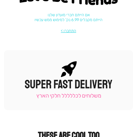
אם הייתם חברי מועדון שלנו
הייתם מקבלים 6.99 נק' למימוש ממש עכשיו
התחברו
SUPER FAST DELIVERY
|
תומכי
מכירה
משלוחים לכללללל חלקי הארץ
-
עמוד
קטגוריה
(9)
THESE ARE COOL TOO