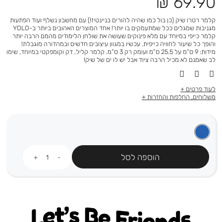
מחיר
69.90 ₪
מוצר
קלמר רטרו שיק (כן בול כמו שהיה להורים בניינטיז!) עם מחשבון נשלף ועוד הפתעות
מגניבות שמגלים ככל שמתעמקים בו יותר! אחד המוצרים האהובים ביותר ב-YOLO
קלמר כייפי במיוחד עם מלא פינוקים שעושה את שולחן הלימודים מהמם הרבה יותר
והופך כל שיעור לחוויה כייפית. עכשיו במגוון עיצובים חדשים ובמהדורה מוגבלת!
מידות: 9 ס”מ על 25.5 ס”מ ועומק רק 3 ס”מ. קלמר קליל, דק וקומפקטי במיוחד, שימו
לב שאמנם לא מכיל הרבה ציוד אבל יש לו ים של שיק!
לעוד פרטים
משלוחים, החלפות והחזרות
כמות
הוספה לסל
Let's be friends