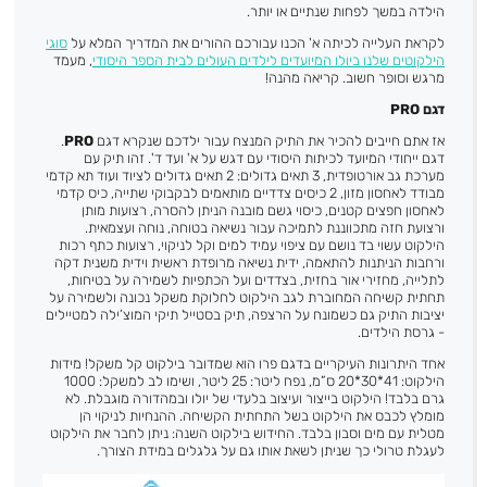
הילדה במשך לפחות שנתיים או יותר.
לקראת העלייה לכיתה א' הכנו עבורכם ההורים את המדריך המלא על
סוגי
הילקוטים שלנו ביולו המיועדים לילדים העולים לבית הספר היסודי
, מעמד
מרגש וסופר חשוב. קריאה מהנה!
דגם
PRO
אז אתם חייבים להכיר את התיק המנצח עבור ילדכם שנקרא דגם
PRO
.
דגם ייחודי המיועד לכיתות היסודי עם דגש על א' ועד ד'. זהו תיק עם
מערכת גב אורטופדית, 3 תאים גדולים: 2 תאים גדולים לציוד ועוד תא קדמי
מבודד לאחסון מזון, 2 כיסים צדדיים מותאמים לבקבוקי שתייה, כיס קדמי
לאחסון חפצים קטנים, כיסוי גשם מובנה הניתן להסרה, רצועות מותן
ורצועת חזה מתכווננת לתמיכה עבור נשיאה בטוחה, נוחה ועצמאית.
הילקוט עשוי בד נושם עם ציפוי עמיד למים וקל לניקוי, רצועות כתף רכות
ורחבות הניתנות להתאמה, ידית נשיאה מרופדת ראשית וידית משנית דקה
לתלייה, מחזירי אור בחזית, בצדדים ועל הכתפיות לשמירה על בטיחות,
תחתית קשיחה המחוברת לגב הילקוט לחלוקת משקל נכונה ולשמירה על
יציבות התיק גם כשמונח על הרצפה, תיק בסטייל תיקי המוצ’ילה למטיילים
- גרסת הילדים.
אחד היתרונות העיקריים בדגם פרו הוא שמדובר בילקוט קל משקל! מידות
הילקוט: 41*30*20 ס”מ, נפח ליטר: 25 ליטר, ושימו לב למשקל: 1000
גרם בלבד! הילקוט בייצור ועיצוב בלעדי של יולו ובמהדורה מוגבלת. לא
מומלץ לכבס את הילקוט בשל התחתית הקשיחה. ההנחיות לניקוי הן
מטלית עם מים וסבון בלבד. החידוש בילקוט השנה: ניתן לחבר את הילקוט
לעגלת טרולי כך שניתן לשאת אותו גם על גלגלים במידת הצורך.