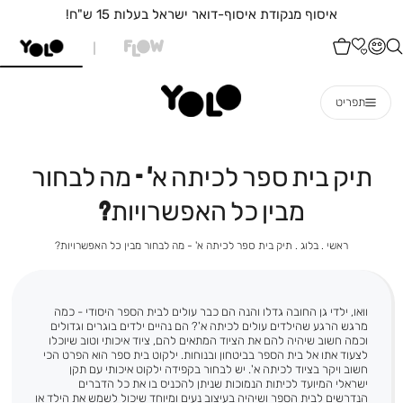
איסוף מנקודת איסוף-דואר ישראל בעלות 15 ש"ח!
תפריט
תיק בית ספר לכיתה א' - מה לבחור
מבין כל האפשרויות?
ראשי
בלוג
תיק
ראשי
בלוג
תיק בית ספר לכיתה א' - מה לבחור מבין כל האפשרויות?
בית
ספר
לכיתה
א'
וואו, ילדי גן החובה גדלו והנה הם כבר עולים לבית הספר היסודי - כמה
-
מה
מרגש הרגע שהילדים עולים לכיתה א'? הם נהיים ילדים בוגרים וגדולים
לבחור
וכמה חשוב שיהיה להם את הציוד המתאים להם, ציוד איכותי וטוב שיוכלו
מבין
לצעוד אתו אל בית הספר בביטחון ובנוחות. ילקוט בית ספר הוא הפרט הכי
כל
חשוב ויקר בציוד לכיתה א'. יש לבחור בקפידה ילקוט איכותי עם תקן
האפשרויות?
ישראלי המיועד לכיתות הנמוכות שניתן להכניס בו את כל הדברים
הנדרשים לבית הספר ושיהיה בעיצוב נעים ומיוחד שיכול לשמש את הילד או