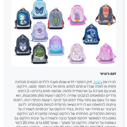
דגם ג׳וניור
הכירו את
ג'וניור
, תיק היסטרי חדש שנותן מענה לילדים הקטנים מבחינה
פיסית או לאלה שנדרש מהם לסחוב פחות אל בית הספר וממנו. הילקוט
מגיע עם מערכת גב אורטופדית מלאה, שלושה תאים גדולים ו-2 כיסים
צדדיים המותאמים לבקבוקי שתייה. לילקוט רצועות מותן מתכווננות, הוא
עשוי בד נושם עם ציפוי עמיד למים וקל לניקוי. רצועות הכתף רכות, רחבות
וניתנות להתאמה ויש לו ידית נשיאה מרופדת לנוחות מקסימלית. לדגם
הג'וניור יש מחזירי אור בחזית, בצידי הילקוט ועל הכתפיות לשמירה על
בטיחות התלמידים, התחתית של הילקוט קשיחה ומחוברת לגב הילקוט
באופן כזה המאפשר חלוקת משקל נכונה ולשמירה על יציבות הילקוט גם
כשמונח על הרצפה. הילקוט קל משקל - שוקל 650 גרם, נפחו 20 ליטר