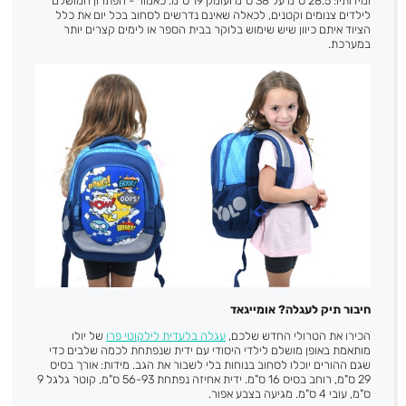
ומידותיו: 28.5 ס"מ על 38 ס"מ ועומק 19 ס"מ. כאמור - הפתרון המושלם
לילדים צנומים וקטנים, לכאלה שאינם נדרשים לסחוב בכל יום את כלל
הציוד איתם כיוון שיש שימוש בלוקר בבית הספר או לימים קצרים יותר
במערכת.
חיבור תיק לעגלה? אומייגאד
הכירו את הטרולי החדש שלכם,
עגלה בלעדית לילקוטי פרו
של יולו
מותאמת באופן מושלם לילדי היסודי עם ידית שנפתחת לכמה שלבים כדי
שגם ההורים יוכלו לסחוב בנוחות בלי לשבור את הגב. מידות: אורך בסיס
29 ס"מ, רוחב בסיס 16 ס"מ. ידית אחיזה נפתחת 56-93 ס"מ, קוטר גלגל 9
ס"מ, עובי 4 ס"מ. מגיעה בצבע אפור.