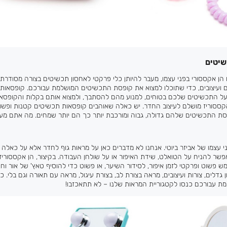
ן אקססורי בפני עצמו, מעבר להיותן כלי פרקטי לאחסון תכשיטים בצורה מסודרת 
ים ועיצובים, כדי שתוכלו למצוא את קופסת התכשיטים המושלמת עבורכם. קופסאות 
על התכשיטים שלכם בטוחים, למנוע מהם להסתבך, ולמצוא אותם בקלות והקופסאו
קססוריז מושלם לעיצוב החדר. יש כאלה שאוהבים קופסאות תכשיטים קטנות ופשוט
 התכשיטים שלהם גדולה, גבוה ומורכבת יותר כך הם יותר שמחים. מה אתם מע
י עצמו של אביזר ביוטי. אנחנו לא מדברים כאן על מראות גוף לחדר אלא על כאלה
שר להניח על הטואלט, שידת האיפור או על שולחן העבודה. בקיצור, הן אקססוריז
מש פשוט ופרקטי לזמן איפור, לסידור השיער, או פשוט כדי להוסיף טאץ' של אור וח
ן גדלים, צורות ועיצובים, מראה בצורת לב, בצורת עיגול, מראה עם תאורה וגם בלי. כ
 עבורכם כנסו לקטגוריית המראות שלנו – לא תתאכזבו!