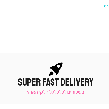
SUPER FAST DELIVERY
|
תומכי
מכירה
משלוחים לכללללל חלקי הארץ
-
עמוד
קטגוריה
(9)