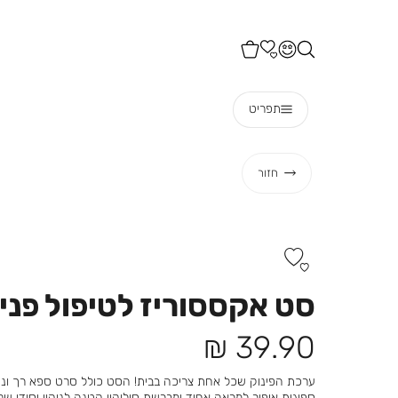
תפריט
חזור
סט אקססוריז לטיפול פני
מחיר
39.90 ₪
מוצר
ערכת הפינוק שכל אחת צריכה בבית! הסט כולל סרט ספא רך ונע
ספוגית איפור למראה אחיד ומברשת סיליקון קטנה לניקוי יסודי של