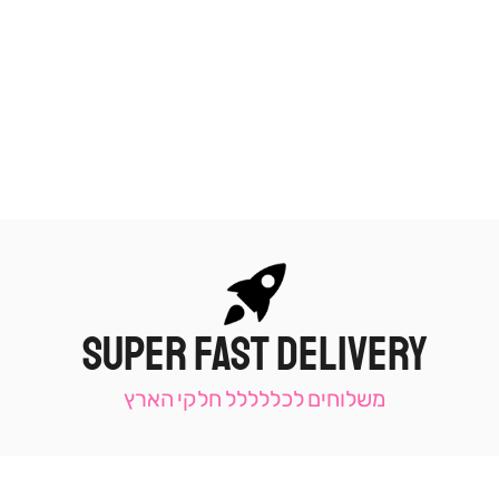
SUPER FAST DELIVERY
|
תומכי
מכירה
משלוחים לכללללל חלקי הארץ
-
עמוד
קטגוריה
(9)