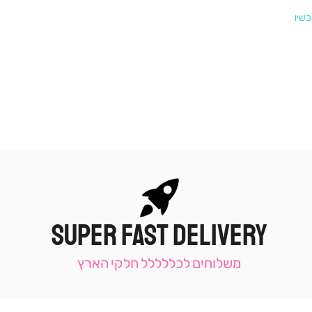
SUPER FAST DELIVERY
|
תומכי
מכירה
משלוחים לכללללל חלקי הארץ
-
עמוד
קטגוריה
(9)