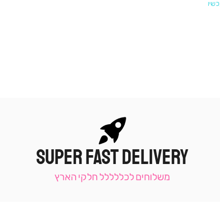
SUPER FAST DELIVERY
|
תומכי
מכירה
משלוחים לכללללל חלקי הארץ
-
עמוד
קטגוריה
(9)