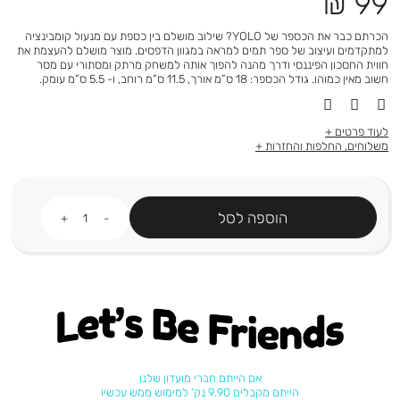
מחיר
99 ₪
מוצר
הכרתם כבר את הכספר של YOLO? שילוב מושלם בין כספת עם מנעול קומבינציה
למתקדמים ועיצוב של ספר תמים למראה במגוון הדפסים. מוצר מושלם להעצמת את
חווית החסכון הפיננסי ודרך מהנה להפוך אותה למשחק מרתק ומסתורי עם מסר
חשוב מאין כמוהו. גודל הכספר: 18 ס”מ אורך, 11.5 ס”מ רוחב, ו- 5.5 ס”מ עומק.
לעוד פרטים
משלוחים, החלפות והחזרות
כמות
הוספה לסל
Let's be friends
אם הייתם חברי מועדון שלנו
הייתם מקבלים 9.90 נק' למימוש ממש עכשיו