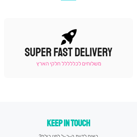
SUPER FAST DELIVERY
|
תומכי
מכירה
משלוחים לכללללל חלקי הארץ
-
עמוד
קטגוריה
(9)
KEEP IN TOUCH
רוצים לדעת ה-כ-ל לפני כולם?