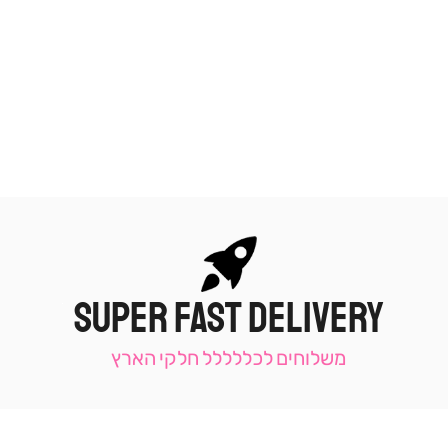
SUPER FAST DELIVERY
|
תומכי
מכירה
משלוחים לכללללל חלקי הארץ
-
עמוד
קטגוריה
(9)