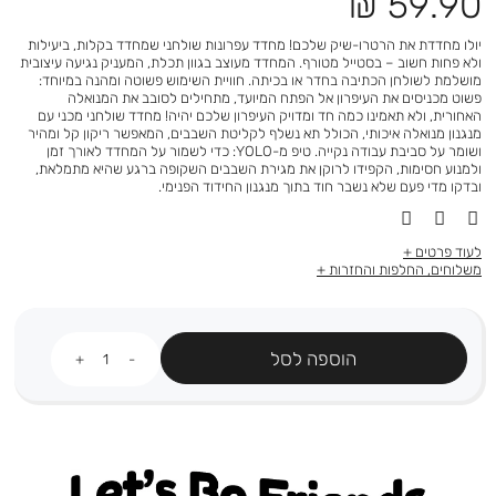
מחיר
59.90 ₪
מוצר
יולו מחדדת את הרטרו-שיק שלכם! מחדד עפרונות שולחני שמחדד בקלות, ביעילות
ולא פחות חשוב – בסטייל מטורף. המחדד מעוצב בגוון תכלת, המעניק נגיעה עיצובית
מושלמת לשולחן הכתיבה בחדר או בכיתה. חוויית השימוש פשוטה ומהנה במיוחד:
פשוט מכניסים את העיפרון אל הפתח המיועד, מתחילים לסובב את המנואלה
האחורית, ולא תאמינו כמה חד ומדויק העיפרון שלכם יהיה! מחדד שולחני מכני עם
מנגנון מנואלה איכותי, הכולל תא נשלף לקליטת השבבים, המאפשר ריקון קל ומהיר
ושומר על סביבת עבודה נקייה. טיפ מ-YOLO: כדי לשמור על המחדד לאורך זמן
ולמנוע חסימות, הקפידו לרוקן את מגירת השבבים השקופה ברגע שהיא מתמלאת,
ובדקו מדי פעם שלא נשבר חוד בתוך מנגנון החידוד הפנימי.
לעוד פרטים
משלוחים, החלפות והחזרות
כמות
הוספה לסל
Let's be friends