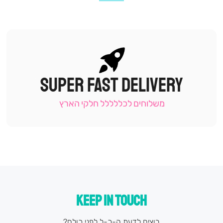
SUPER FAST DELIVERY
|
תומכי
מכירה
משלוחים לכללללל חלקי הארץ
-
עמוד
קטגוריה
(9)
KEEP IN TOUCH
רוצים לדעת ה-כ-ל לפני כולם?