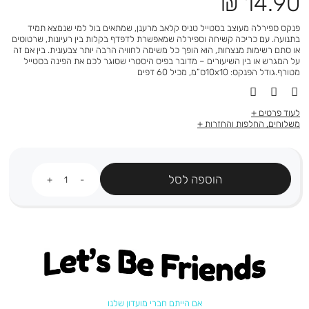
מחיר
14.90 ₪
מוצר
פנקס ספירלה מעוצב בסטייל טניס קלאב מרענן, שמתאים בול למי שנמצא תמיד
בתנועה. עם כריכה קשיחה וספירלה שמאפשרת לדפדף בקלות בין רעיונות, שרטוטים
או סתם רשימות מנצחות, הוא הופך כל משימה לחוויה הרבה יותר צבעונית. בין אם זה
על המגרש או בין השיעורים – מדובר בפיס היסטרי שסוגר לכם את הפינה בסטייל
מטורף.גודל הפנקס: 10x10ס”מ, מכיל 60 דפים
לעוד פרטים
משלוחים, החלפות והחזרות
כמות
הוספה לסל
Let's be friends
אם הייתם חברי מועדון שלנו