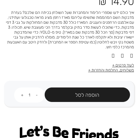
מחיר
14.90 ₪
מוצר
איך כולם ידעו שספרי הלימוד והמחברות שעל השולחן בכיתה הם שלכם? בעזרת
מדבקות השם המהממות שתשימו עליהם! מארז רחפן מציג מראה טכנולוגי ועתידני,
עם אלמנט הרחפנים והעננים. המארז כולל 30 מדבקות שם המחולקות על גבי 3 דפי
מדבקות, כדי שתוכלו לעשות סדר בתיק ובקלמר בדרך הכי מעוצבת שיש. תכולה: 3
דפי מדבקות (סך הכל 30 מדבקות שם במארז). טיפ מ-YOLO: כדי שהמדבקות
יישארו יציבות ולא יתקלפו לאורך כל שנת הלימודים, מומלץ להדביק אותן על גבי
משטח נקי ויבש לחלוטין (כמו עטיפת הספר או המחברת) ולהדק היטב עם האצבעות
מהמרכז כלפי חוץ.
לעוד פרטים
משלוחים, החלפות והחזרות
כמות
הוספה לסל
Let's be friends