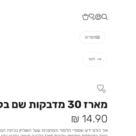
איסוף עצמי מהחנות הקרובה אליכם בחינם!
תפריט
חזור
מארז 30 מדבקות שם בלרינה
מחיר
14.90 ₪
מוצר
איך כולם ידעו שספרי הלימוד והמחברות שעל השולחן בכיתה ה
השם המהממות שתשימו עליהם! מארז בלרינה מעוצב בסגנון עדין, מ