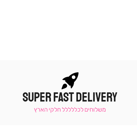
SUPER FAST DELIVERY
|
תומכי
מכירה
משלוחים לכללללל חלקי הארץ
-
עמוד
קטגוריה
(9)