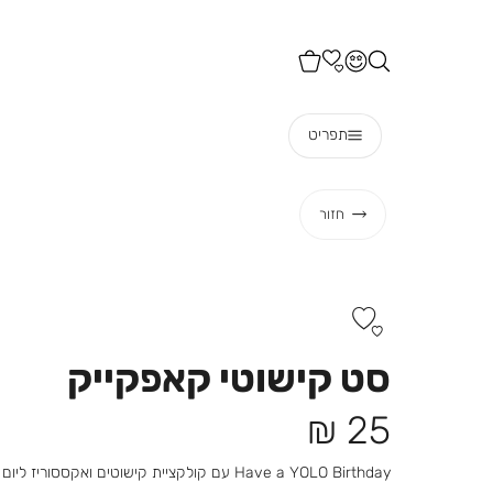
תפריט
חזור
סט קישוטי קאפקייק
מחיר
25 ₪
מוצר
Have a YOLO Birthday עם קולקציית קישוטים ואקססוריז ליום הולדת נוצץ וצבעוני במיוחד.