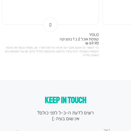
YOLO
קופסת אוכל 2 ב 1 בוטניקה
מחיר
69.90 ₪
מוצר
כדי לשמור על איטום מיטבי ועל איכות ההדפס לאורך זמן, מומלץ לנקות את מכסה
הקופסה בשטיפה ידנית בלבד ולהימנע מהכנסתו למדיח כלים. את גוף הקופסא ניתן
לשטוף במדיח
KEEP IN TOUCH
רוצים לדעת ה-כ-ל לפני כולם?
אין שום בעיה :)
דואל