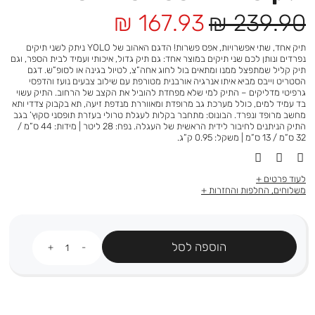
מחיר
מחיר
167.93 ₪
239.90 ₪
רגיל
מוצר
תיק אחד, שתי אפשרויות, אפס פשרות! הדגם האהוב של YOLO ניתק לשני תיקים
נפרדים ונותן לכם שני תיקים במוצר אחד: גם תיק גדול, איכותי ועמיד לבית הספר, וגם
תיק קליל שמתפצל ממנו ומתאים בול לחוג אחה”צ, לטיול בגינה או לסופ”ש. דגם
הסטריט וייבס מביא איתו אנרגיה אורבנית מטורפת עם שילוב צבעים נועז והדפסי
גרפיטי מדליקים – התיק למי שלא מפחדת להוביל את הקצב של הרחוב. התיק עשוי
בד עמיד למים, כולל מערכת גב מרופדת ומאווררת מנדפת זיעה, תא בקבוק צדדי ותא
מחשב מרופד ונפרד. הבונוס: מתחבר בקלות לעגלת טרולי בעזרת תופסני סקוץ’ בגב
התיק הניתנים לחיבור לידית הראשית של העגלה. נפח: 28 ליטר | מידות: 44 ס”מ /
32 ס”מ / 13 ס”מ | משקל: 0.95 ק”ג.
לעוד פרטים
משלוחים, החלפות והחזרות
כמות
הוספה לסל