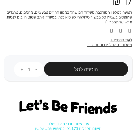
מחיר
17 ₪
מוצר
רצועה לטלפון המורכבת משרוך המושחל במגוון חרוזים צבעוניים, מהממים, טרנדים
שהופכים בשנייה כל מכשיר סלולארי לפיס אופנתי במיוחד. אתם פשוט חייבים לנסות,
תראו שתתמכרו :)
לעוד פרטים
משלוחים, החלפות והחזרות
כמות
הוספה לסל
Let's be friends
אם הייתם חברי מועדון שלנו
הייתם מקבלים 1.70 נק' למימוש ממש עכשיו