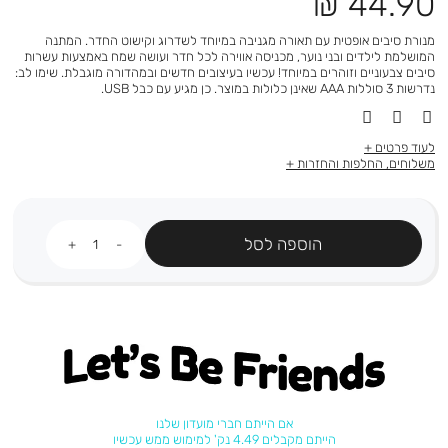
מחיר
44.90 ₪
מוצר
מנורת סיבים אופטית עם תאורה מגניבה במיוחד לשדרוג וקישוט החדר. המתנה
המושלמת לילדים ובני נוער, מכניסה אווירה לכל חדר ועושה שמח באמצעות עשרות
סיבים צבעוניים וזוהרים במיוחד! עכשיו בעיצובים חדשים ובמהדורה מוגבלת. שימו לב:
נדרשות 3 סוללות AAA שאינן כלולות במוצר. כן מגיע עם כבל USB.
לעוד פרטים
משלוחים, החלפות והחזרות
כמות
הוספה לסל
Let's be friends
אם הייתם חברי מועדון שלנו
הייתם מקבלים 4.49 נק' למימוש ממש עכשיו