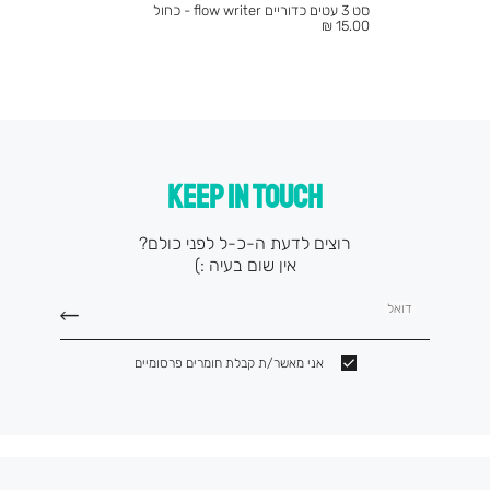
סט 3 עטים כדוריים flow writer - כחול
מחיר
15.00 ₪
מוצר
KEEP IN TOUCH
רוצים לדעת ה-כ-ל לפני כולם?
אין שום בעיה :)
דואל
אני מאשר/ת קבלת חומרים פרסומיים