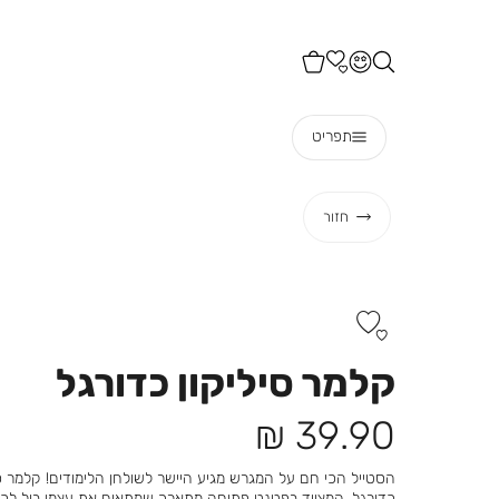
תפריט
חזור
קלמר סיליקון כדורגל
מחיר
39.90 ₪
מוצר
הסטייל הכי חם על המגרש מגיע היישר לשולחן הלימודים! קלמר סי
כדורגל, המצויד בפטנט פתיחה מתארך שמתאים את עצמו בול לכ