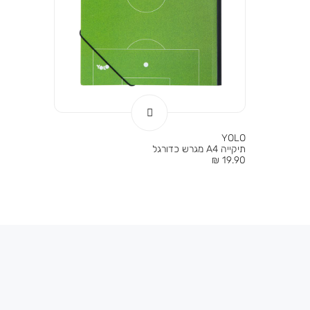
YOLO
תיקייה A4 מגרש כדורגל
מחיר
19.90 ₪
מוצר